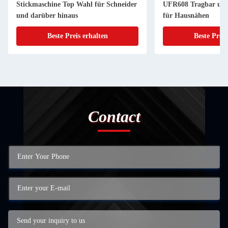
Stickmaschine Top Wahl für Schneider
UFR608 Tragbar und
und darüber hinaus
für Hausnähen
Beste Preis erhalten
Beste Preis
Contact