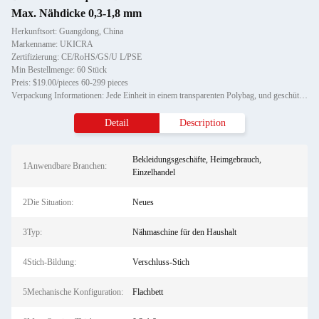
Max. Nähdicke 0,3-1,8 mm
Herkunftsort: Guangdong, China
Markenname: UKICRA
Zertifizierung: CE/RoHS/GS/U L/PSE
Min Bestellmenge: 60 Stück
Preis: $19.00/pieces 60-299 pieces
Verpackung Informationen: Jede Einheit in einem transparenten Polybag, und geschützt durch ausgeschnittenen Styropor, dann in
Detail
Description
Bekleidungsgeschäfte, Heimgebrauch,
1Anwendbare Branchen:
Einzelhandel
2Die Situation:
Neues
3Typ:
Nähmaschine für den Haushalt
4Stich-Bildung:
Verschluss-Stich
5Mechanische Konfiguration:
Flachbett