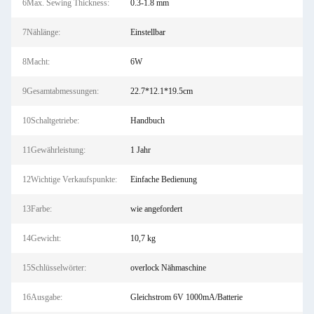
6Max. Sewing Thickness:
0.3-1.8 mm
7Nählänge:
Einstellbar
8Macht:
6W
9Gesamtabmessungen:
22.7*12.1*19.5cm
10Schaltgetriebe:
Handbuch
11Gewährleistung:
1 Jahr
12Wichtige Verkaufspunkte:
Einfache Bedienung
13Farbe:
wie angefordert
14Gewicht:
10,7 kg
15Schlüsselwörter:
overlock Nähmaschine
16Ausgabe:
Gleichstrom 6V 1000mA/Batterie