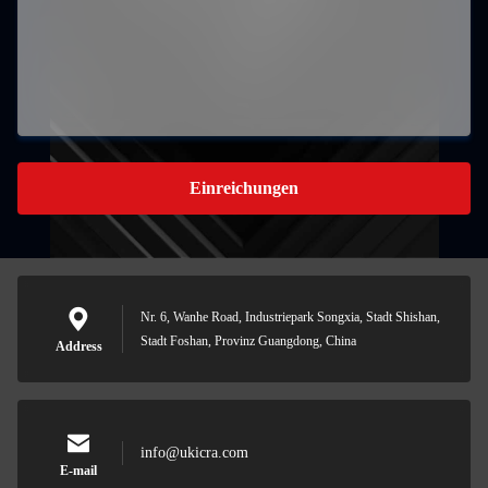
Einreichungen
Nr. 6, Wanhe Road, Industriepark Songxia, Stadt Shishan,
Stadt Foshan, Provinz Guangdong, China
Address
info@ukicra.com
E-mail