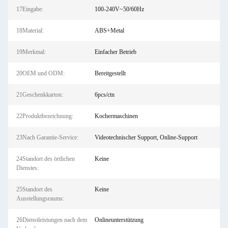
17Eingabe:
100-240V~50/60Hz
18Material:
ABS+Metal
19Merkmal:
Einfacher Betrieb
20OEM und ODM:
Bereitgestellt
21Geschenkkarton:
6pcs/ctn
22Produktbezeichnung:
Kochermaschinen
23Nach Garantie-Service:
Videotechnischer Support, Online-Support
24Standort des örtlichen
Keine
Dienstes:
25Standort des
Keine
Ausstellungsraums:
26Dienstleistungen nach dem
Onlineunterstützung