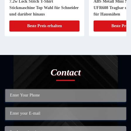
7.2w Lock Stitch T-Shirt
ABS Metall Mini Nä
Stickmaschine Top Wahl für Schneider
UFR608 Tragbar und
und darüber hinaus
für Hausnähen
Beste Preis erhalten
Beste Preis
Contact