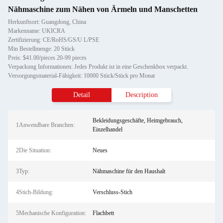
Nähmaschine zum Nähen von Ärmeln und Manschetten
Herkunftsort: Guangdong, China
Markenname: UKICRA
Zertifizierung: CE/RoHS/GS/U L/PSE
Min Bestellmenge: 20 Stück
Preis: $41.00/pieces 20-99 pieces
Verpackung Informationen: Jedes Produkt ist in eine Geschenkbox verpackt.
Versorgungsmaterial-Fähigkeit: 10000 Stück/Stück pro Monat
Detail
Description
Bekleidungsgeschäfte, Heimgebrauch,
1Anwendbare Branchen:
Einzelhandel
2Die Situation:
Neues
3Typ:
Nähmaschine für den Haushalt
4Stich-Bildung:
Verschluss-Stich
5Mechanische Konfiguration:
Flachbett