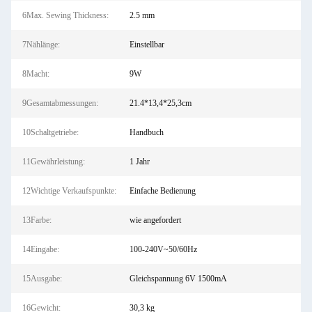
6Max. Sewing Thickness:
2.5 mm
7Nählänge:
Einstellbar
8Macht:
9W
9Gesamtabmessungen:
21.4*13,4*25,3cm
10Schaltgetriebe:
Handbuch
11Gewährleistung:
1 Jahr
12Wichtige Verkaufspunkte:
Einfache Bedienung
13Farbe:
wie angefordert
14Eingabe:
100-240V~50/60Hz
15Ausgabe:
Gleichspannung 6V 1500mA
16Gewicht:
30,3 kg