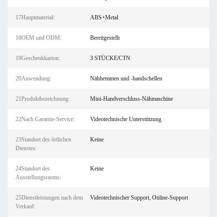
17Hauptmaterial:
ABS+Metal
18OEM und ODM:
Bereitgestellt
19Geschenkkarton:
3 STÜCKE/CTN
20Anwendung:
Nähhemmen und -handschellen
21Produktbezeichnung:
Mini-Handverschluss-Nähmaschine
22Nach Garantie-Service:
Videotechnische Unterstützung
23Standort des örtlichen
Keine
Dienstes:
24Standort des
Keine
Ausstellungsraums:
25Dienstleistungen nach dem
Videotechnischer Support, Online-Support
Verkauf: