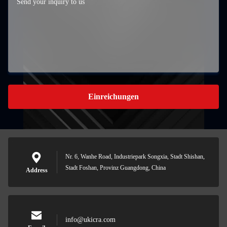
Einreichungen
Nr. 6, Wanhe Road, Industriepark Songxia, Stadt Shishan,
Stadt Foshan, Provinz Guangdong, China
Address
info@ukicra.com