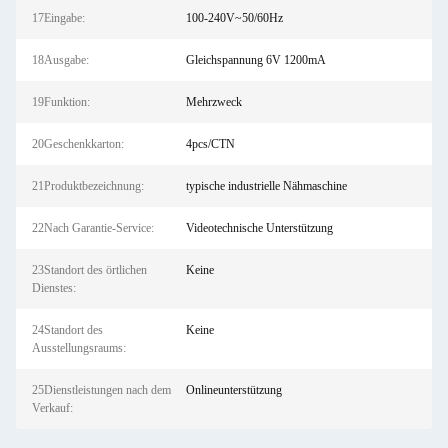
17Eingabe:
100-240V~50/60Hz
18Ausgabe:
Gleichspannung 6V 1200mA
19Funktion:
Mehrzweck
20Geschenkkarton:
4pcs/CTN
21Produktbezeichnung:
typische industrielle Nähmaschine
22Nach Garantie-Service:
Videotechnische Unterstützung
23Standort des örtlichen
Keine
Dienstes:
24Standort des
Keine
Ausstellungsraums:
25Dienstleistungen nach dem
Onlineunterstützung
Verkauf: