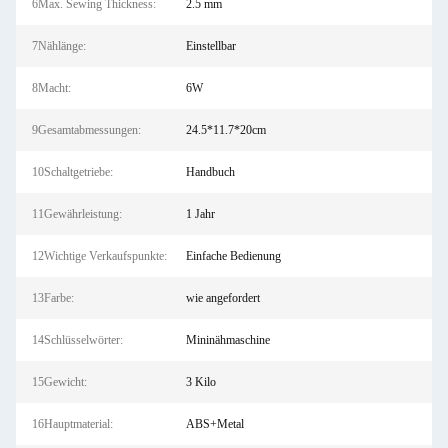
6Max. Sewing Thickness:
2.5 mm
7Nählänge:
Einstellbar
8Macht:
6W
9Gesamtabmessungen:
24.5*11.7*20cm
10Schaltgetriebe:
Handbuch
11Gewährleistung:
1 Jahr
12Wichtige Verkaufspunkte:
Einfache Bedienung
13Farbe:
wie angefordert
14Schlüsselwörter:
Mininähmaschine
15Gewicht:
3 Kilo
16Hauptmaterial:
ABS+Metal