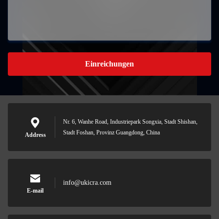
Einreichungen
Nr. 6, Wanhe Road, Industriepark Songxia, Stadt Shishan,
Stadt Foshan, Provinz Guangdong, China
Address
info@ukicra.com
E-mail