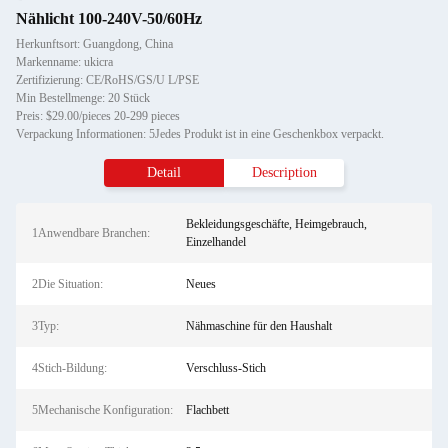
Nählicht 100-240V-50/60Hz
Herkunftsort: Guangdong, China
Markenname: ukicra
Zertifizierung: CE/RoHS/GS/U L/PSE
Min Bestellmenge: 20 Stück
Preis: $29.00/pieces 20-299 pieces
Verpackung Informationen: 5Jedes Produkt ist in eine Geschenkbox verpackt.
Detail
Description
Bekleidungsgeschäfte, Heimgebrauch,
1Anwendbare Branchen:
Einzelhandel
2Die Situation:
Neues
3Typ:
Nähmaschine für den Haushalt
4Stich-Bildung:
Verschluss-Stich
5Mechanische Konfiguration:
Flachbett