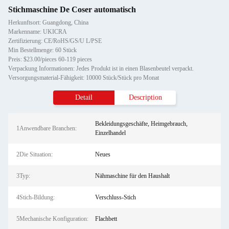
Stichmaschine De Coser automatisch
Herkunftsort: Guangdong, China
Markenname: UKICRA
Zertifizierung: CE/RoHS/GS/U L/PSE
Min Bestellmenge: 60 Stück
Preis: $23.00/pieces 60-119 pieces
Verpackung Informationen: Jedes Produkt ist in einen Blasenbeutel verpackt.
Versorgungsmaterial-Fähigkeit: 10000 Stück/Stück pro Monat
Detail
Description
Bekleidungsgeschäfte, Heimgebrauch,
1Anwendbare Branchen:
Einzelhandel
2Die Situation:
Neues
3Typ:
Nähmaschine für den Haushalt
4Stich-Bildung:
Verschluss-Stich
5Mechanische Konfiguration:
Flachbett