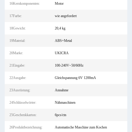
16Kernkomponenten:
Motor
17Farbe:
wie angefordert
18Gewicht:
20,4 kg
19Material:
ABS+Metal
20Marke:
UKICRA
21Eingabe:
100-240V~50/60Hz
22Ausgabe:
Gleichspannung 6V 1200mA
23Ausrüstung:
Annahme
24Schlüsselwörter:
Nähmaschinen
25Geschenkkarton:
6pcs/ctn
26Produktbezeichnung:
Automatische Maschine zum Kochen