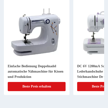
Einfache Bedienung Doppelnadel
DC 6V 1200mA Schlo
automatische Nähmaschine für Kissen
Lederhandschuhe Mu
und Produktion
Stichmaschine De Co
Beste Preis erhalten
Beste Preis