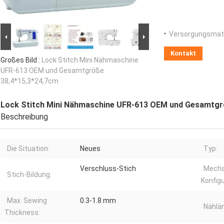
Versorgungsmater
Kontakt
Großes Bild :
Lock Stitch Mini Nähmaschine
UFR-613 OEM und Gesamtgröße
38,4*15,3*24,7cm
Lock Stitch Mini Nähmaschine UFR-613 OEM und Gesamtgr
Beschreibung
Die Situation:
Neues
Typ:
Verschluss-Stich
Mecha
Stich-Bildung:
Konfigu
Max. Sewing
0.3-1.8 mm
Nählä
Thickness: