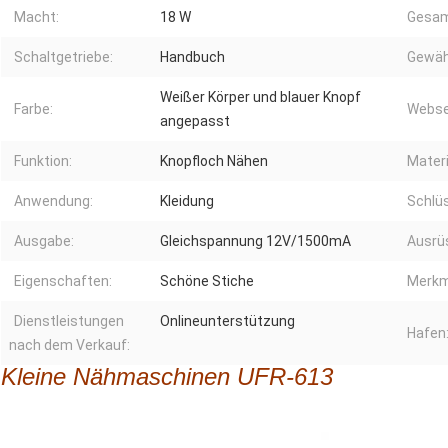
Macht:
18 W
Gesa
Schaltgetriebe:
Handbuch
Gewäh
Weißer Körper und blauer Knopf
Farbe:
Webse
angepasst
Funktion:
Knopfloch Nähen
Materi
Anwendung:
Kleidung
Schlüs
Ausgabe:
Gleichspannung 12V/1500mA
Ausrü
Eigenschaften:
Schöne Stiche
Merkm
Dienstleistungen
Onlineunterstützung
Hafen
nach dem Verkauf:
Kleine Nähmaschinen UFR-613