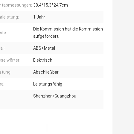
mtabmessungen:
38.4*15.3*24.7cm
rleistung:
1 Jahr
Die Kommission hat die Kommission
ite:
aufgefordert,
al:
ABS+Metal
selwörter:
Elektrisch
stung:
Abschließbar
al:
Leistungsfähig
Shenzhen/Guangzhou
: