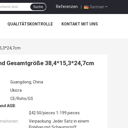
Referenzen
|
German
Suche
QUALITÄTSKONTROLLE
KONTAKT MIT UNS
15,3*24,7cm
nd Gesamtgröße 38,4*15,3*24,7cm
Guangdong, China
Ukicra
CE/Rohs/GS
and AGB:
$42.50/pieces 1-199 pieces
rmationen:
Verpackung: Jeder Satz in einem
Polybag mit Schaumstoff,