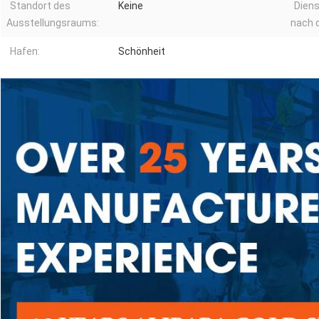
Standort des
Keine
Diens
Ausstellungsraums:
nach 
Hafen:
Schönheit