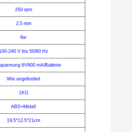
250 rpm
2.5 mm
6w
100-240 V bis 50/60 Hz
hspannung 6V
8
00 mA
/Batterie
Wie angefordert
1
KG
ABS+Metall
19.5
*1
2.5
*2
1
cm