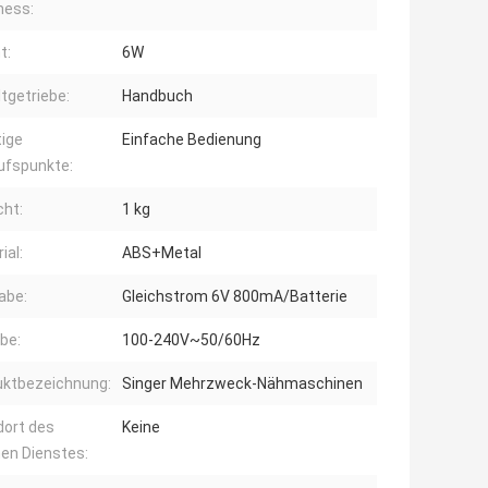
ness:
t:
6W
tgetriebe:
Handbuch
ige
Einfache Bedienung
ufspunkte:
ht:
1 kg
ial:
ABS+Metal
abe:
Gleichstrom 6V 800mA/Batterie
be:
100-240V~50/60Hz
uktbezeichnung:
Singer Mehrzweck-Nähmaschinen
dort des
Keine
hen Dienstes: