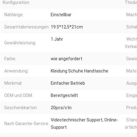
Konfiguration:
Thick
Nählänge:
Einstellbar
Mach
Gesamtabmessungen:
19.5*12,5*21cm
Schal
1 Jahr
Wicht
Gewährleistung:
Verka
Farbe:
wie angefordert
Gewic
Anwendung:
Kleidung Schuhe Handtasche
Mater
Merkmal:
Einfacher Betrieb
Ausg
OEM und ODM:
Bereitgestellt
Einga
Geschenkkarton:
20pcs/ctn
Prod
Videotechnischer Support, Online-
Stan
Nach Garantie-Service:
Support
örtlic