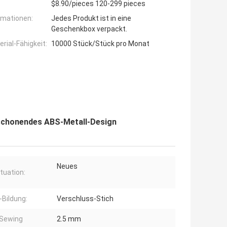
$8.90/pieces 120-299 pieces
rmationen:
Jedes Produkt ist in eine
Geschenkbox verpackt.
ial-Fähigkeit:
10000 Stück/Stück pro Monat
schonendes ABS-Metall-Design
Neues
ituation:
-Bildung:
Verschluss-Stich
 Sewing
2.5 mm