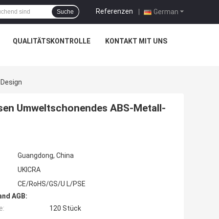
Referenzen
|
German
Suche
QUALITÄTSKONTROLLE
KONTAKT MIT UNS
-Design
ssen Umweltschonendes ABS-Metall-
Guangdong, China
UKICRA
CE/RoHS/GS/U L/PSE
and AGB:
e:
120 Stück