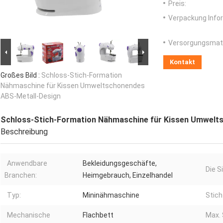
Preis:
Verpackung Info
Versorgungsmater
Kontakt
Großes Bild :
Schloss-Stich-Formation
Nähmaschine für Kissen Umweltschonendes
ABS-Metall-Design
Schloss-Stich-Formation Nähmaschine für Kissen Umwelt
Beschreibung
Anwendbare
Bekleidungsgeschäfte,
Die S
Branchen:
Heimgebrauch, Einzelhandel
Typ:
Mininähmaschine
Stich
Mechanische
Flachbett
Max.