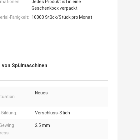
rmationen:
Jedes Produkt ist in eine
Geschenkbox verpackt.
ial-Fähigkeit:
10000 Stück/Stück pro Monat
r von Spülmaschinen
Neues
ituation:
-Bildung:
Verschluss-Stich
 Sewing
2.5 mm
ness: