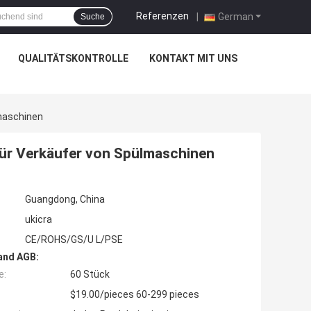
Referenzen
|
German
Suche
QUALITÄTSKONTROLLE
KONTAKT MIT UNS
maschinen
für Verkäufer von Spülmaschinen
Guangdong, China
ukicra
CE/ROHS/GS/U L/PSE
and AGB:
e:
60 Stück
$19.00/pieces 60-299 pieces