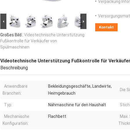
Verpackung Info
Versorgungsmater
Kontakt
Großes Bild :
Videotechnische Unterstützung
Fußkontrolle für Verkäufer von
Spülmaschinen
Videotechnische Unterstützung Fußkontrolle für Verkäufe
Beschreibung
Anwendbare
Bekleidungsgeschäfte, Landwirte,
Die S
Branchen:
Heimgebrauch
Typ:
Nähmaschine für den Haushalt
Stich
Mechanische
Flachbett
Max.
Konfiguration:
Thick