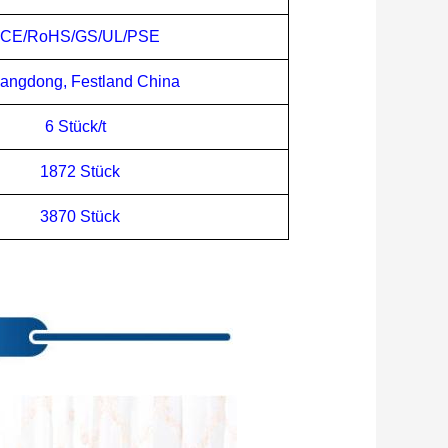
CE/RoHS/GS/UL/PSE
angdong, Festland China
6 Stück/t
1872 Stück
3870 Stück