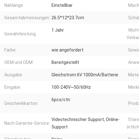
Nählänge:
Einstellbar
Mach
Gesamtabmessungen:
26.5*12*23.7cm
Schal
1 Jahr
Wicht
Gewährleistung:
Verka
Farbe:
wie angefordert
Gewic
OEM und ODM:
Bereitgestellt
Anwe
Ausgabe:
Gleichstrom 6V 1000mA/Batterie
Mater
Eingabe:
100-240V~50/60Hz
Merk
6pcs/ctn
Geschenkkarton:
Prod
Videotechnischer Support, Online-
Stan
Nach Garantie-Service:
Support
örtlic