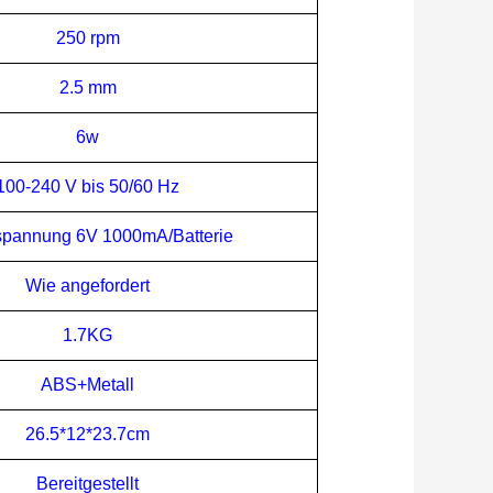
250 rpm
2.5 mm
6w
100-240 V bis 50/60 Hz
spannung 6V 1000mA
/Batterie
Wie angefordert
1.7
KG
ABS+Metall
26.5
*1
2
*
23.7
cm
Bereitgestellt