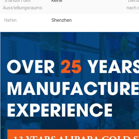
Standort des
Keine
Diens
Ausstellungsraums:
nach 
Hafen:
Shenzhen