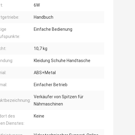
t:
6W
tgetriebe:
Handbuch
ige
Einfache Bedienung
ufspunkte:
ht:
10,7 kg
ndung:
Kleidung Schuhe Handtasche
ial:
ABS+Metal
mal:
Einfacher Betrieb
Verkäufer von Spitzen für
uktbezeichnung:
Nähmaschinen
dort des
Keine
hen Dienstes: