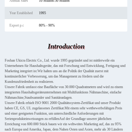
Annual Sales
10 Million-50 Million
Year Established
1995
Export p.c
80% - 90%
Introduction
Foshan Ukicra Electric Co., Ltd. wurde 1995 gegründet und ist mittlerweile ein
Unternehmen für Haushaltsgeräte, das mit Forschung und Entwicklung, Fertigung und
Marketing integriert ist.Wir halten uns an die Politik der Qualität zuerst mit
kontinuierlicher Verbesserung, um das Management zu fördern und die
Kundenzufriedenheit zu realisieren.
Unsere Fabrik umfasst eine Baufläche von 30.000 Quadratmetern und wird zu einem
integrierten Haushaltsgeräteunternehmen mit Multifunktions Nähmaschine, einfache
Nähmaschine,Staubsammler und Sanitäranlagen.
Unsere Fabrik erhielt ISO 9001 2000 Qualitätssystem-Zertifikat und unser Produkt
haben CE, GS, UL zugelassenes Zertifikat.Mit einem sehr wettbewerbsfähigen Preis
und einer geeigneten Funktion, um unterschiedliche Anforderungen mit
Serienprodukteinweisungen zu erfüllenAuf der Grundlage unserer jährlichen
Erreichung von 600.000 Stück bauen wir ein weltweites Marketing auf, das zu 95%
nach Europa und Amerika, Japan, dem Nahen Osten und Asien, mehr als 30 Ländern