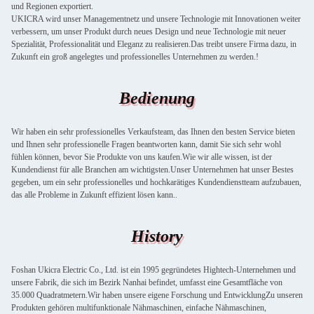
und Regionen exportiert.
UKICRA wird unser Managementnetz und unsere Technologie mit Innovationen weiter
verbessern, um unser Produkt durch neues Design und neue Technologie mit neuer
Spezialität, Professionalität und Eleganz zu realisieren.Das treibt unsere Firma dazu, in
Zukunft ein groß angelegtes und professionelles Unternehmen zu werden.!
Bedienung
Wir haben ein sehr professionelles Verkaufsteam, das Ihnen den besten Service bieten
und Ihnen sehr professionelle Fragen beantworten kann, damit Sie sich sehr wohl
fühlen können, bevor Sie Produkte von uns kaufen.Wie wir alle wissen, ist der
Kundendienst für alle Branchen am wichtigsten.Unser Unternehmen hat unser Bestes
gegeben, um ein sehr professionelles und hochkarätiges Kundendienstteam aufzubauen,
das alle Probleme in Zukunft effizient lösen kann..
History
Foshan Ukicra Electric Co., Ltd. ist ein 1995 gegründetes Hightech-Unternehmen und
unsere Fabrik, die sich im Bezirk Nanhai befindet, umfasst eine Gesamtfläche von
35.000 Quadratmetern.Wir haben unsere eigene Forschung und EntwicklungZu unseren
Produkten gehören multifunktionale Nähmaschinen, einfache Nähmaschinen,