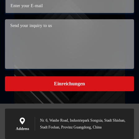
Einreichungen
Nr. 6, Wanhe Road, Industriepark Songxia, Stadt Shishan,
Stadt Foshan, Provinz Guangdong, China
Address