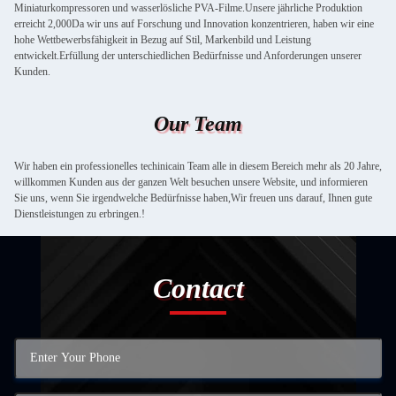
Miniaturkompressoren und wasserlösliche PVA-Filme.Unsere jährliche Produktion
erreicht 2,000Da wir uns auf Forschung und Innovation konzentrieren, haben wir eine
hohe Wettbewerbsfähigkeit in Bezug auf Stil, Markenbild und Leistung
entwickelt.Erfüllung der unterschiedlichen Bedürfnisse und Anforderungen unserer
Kunden.
Our Team
Wir haben ein professionelles techinicain Team alle in diesem Bereich mehr als 20 Jahre,
willkommen Kunden aus der ganzen Welt besuchen unsere Website, und informieren
Sie uns, wenn Sie irgendwelche Bedürfnisse haben,Wir freuen uns darauf, Ihnen gute
Dienstleistungen zu erbringen.!
Contact